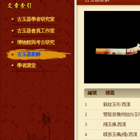
古玉器學者研究室
古玉器會員工作室
博物館與考古研究
古玉器新解
學者講堂
編號
標題
1
穀紋玉珩 西漢
2
雙龍首幾何紋白玉珩
3
殘玉佩 西漢
4
韘形玉佩(殘) 西漢