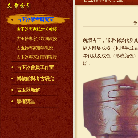
古玉器學者研究室
發
古玉器專家楊建芳教授
古玉器專家張敬國教授
所謂古玉，通常指漢代及
古玉器專家姜濤教授
經人雕琢成器（包括半成
年代以及成色（形成顔色）
古玉器專家劉雲輝教授
斷．
古玉器會員工作室
博物館與考古研究
古玉器新解
學者講堂