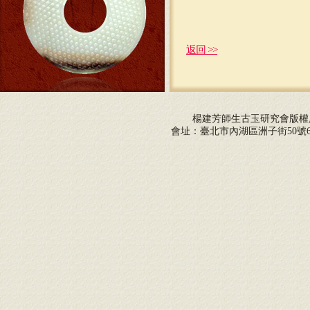
返回 >>
楊建芳師生古玉研究會版
會址：臺北市內湖區洲子街50號6F 電話：